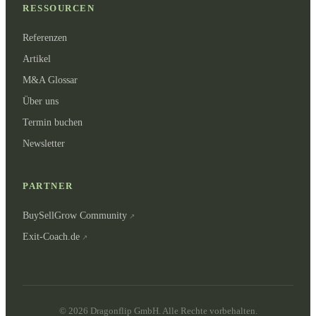
RESSOURCEN
Referenzen
Artikel
M&A Glossar
Über uns
Termin buchen
Newsletter
PARTNER
BuySellGrow Community
Exit-Coach.de
©
2026
Dragonflip GmbH.
Alle Rechte vorbehalten.