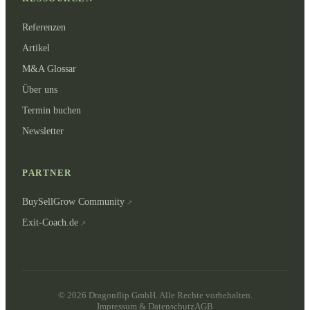
Referenzen
Artikel
M&A Glossar
Über uns
Termin buchen
Newsletter
PARTNER
BuySellGrow Community
Exit-Coach.de
©
2026
Dragonflip GmbH.
Alle Rechte vorbehalten.
Impressum & Datenschutz
AGB