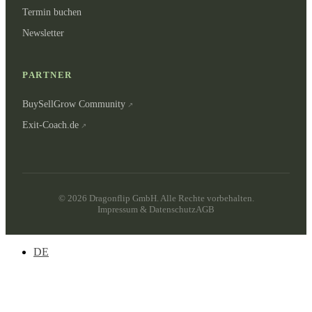
Termin buchen
Newsletter
PARTNER
BuySellGrow Community
Exit-Coach.de
©
2026
Dragonflip GmbH.
Alle Rechte vorbehalten.
Impressum & Datenschutz
AGB
DE